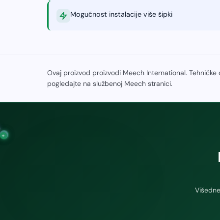
Mogućnost instalacije više šipki
Ovaj proizvod proizvodi Meech International. Tehničke
pogledajte na službenoj Meech stranici.
−
+
+
Višedne