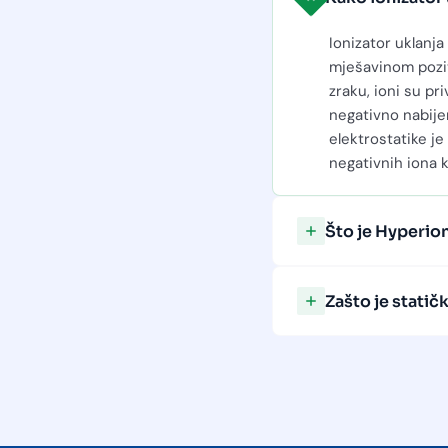
Kako ionizator 
Ionizator uklanja
mješavinom pozit
zraku, ioni su pr
negativno nabije
elektrostatike je
negativnih iona 
Što je Hyperion
Zašto je statič