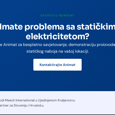
Pogledajte sva pitanja o ovoj temi →
STUPITE U KONTAKT
Imate problema sa statički
elektricitetom?
te Animat za besplatno savjetovanje, demonstraciju proizvoda 
statičkog naboja na vašoj lokaciji.
Kontaktirajte Animat