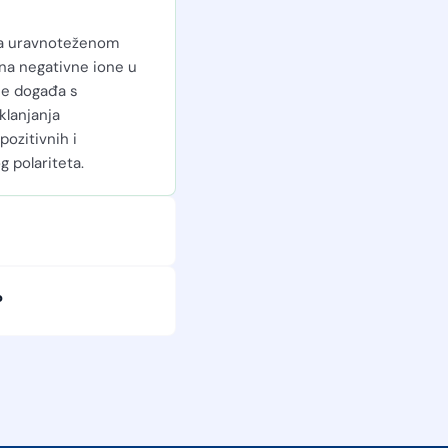
ala uravnoteženom
 na negativne ione u
 se događa s
klanjanja
pozitivnih i
 polariteta.
?