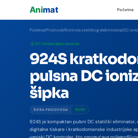
Početna
−
Početna
/
Proizvodi
/
Kontrola statičkog elektriciteta
/
DC ioni
DC ionizacijska oprema
924S kratkod
pulsna DC ioni
šipka
924S
ŠIFRA PROIZVODA
924S je kompaktan pulsni DC statički eliminator, 
digitalne tiskare i kratkodomenske industrijske apl
vanjski DC kontroler, što omogućava prilagodljivost