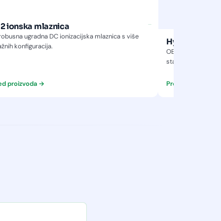
−
2 ionska mlaznica
robusna ugradna DC ionizacijska mlaznica s više
nih konfiguracija.
Hyperion™ Pul
OEM-prijateljski p
statusa za instala
ed proizvoda →
Pregled proizvod