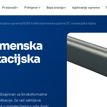
Proizvodi
Primjene
Baza znanja
Ispitivanje opreme
zacijska oprema
/
924S kratkodomenska pulsna DC ionizacijska šipka
omenska
zacijska
dizajniran za širokoformatne
ikacije. Za rad zahtijeva
 u instalacijama s više šipki.