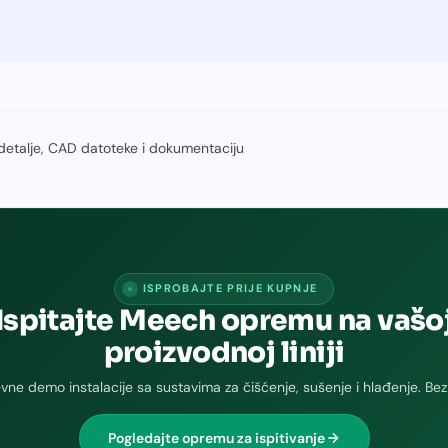
 detalje, CAD datoteke i dokumentaciju
ISPROBAJTE PRIJE KUPNJE
Ispitajte Meech opremu na vašo
proizvodnoj liniji
vne demo instalacije sa sustavima za čišćenje, sušenje i hlađenje. Bez
Pogledajte opremu za ispitivanje