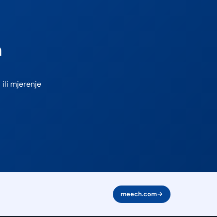
m
ili mjerenje