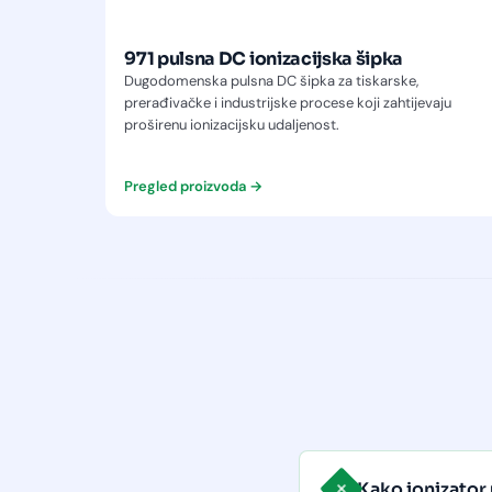
+
izacijska
971 pulsna DC ionizacijska šipka
Dugodomenska pulsna DC šipka za tiskarske,
prerađivačke i industrijske procese koji zahtijevaju
eta u
proširenu ionizacijsku udaljenost.
ma.
Pregled proizvoda →