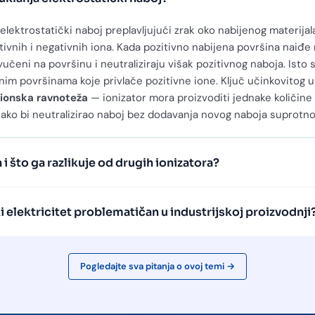
uklanja elektrostatički naboj?
 elektrostatički naboj preplavljujući zrak oko nabijenog materij
ivnih i negativnih iona. Kada pozitivno nabijena površina naiđe
ivučeni na površinu i neutraliziraju višak pozitivnog naboja. Isto
nim površinama koje privlače pozitivne ione. Ključ učinkovitog u
ionska ravnoteža
— ionizator mora proizvoditi jednake količine 
kako bi neutralizirao naboj bez dodavanja novog naboja suprotnog
 i što ga razlikuje od drugih ionizatora?
ki elektricitet problematičan u industrijskoj proizvodnji