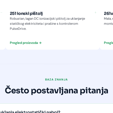
−
+
251 ionski pištolj
261v
Robustan, lagan DC ionizacijski pištolj za uklanjanje
Mala, 
statičkog elektriciteta i prašine s kontrolerom
montaž
PulseDrive.
Pregled proizvoda →
Pregl
BAZA ZNANJA
Često postavljana pitanja