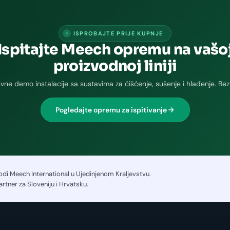
ISPROBAJTE PRIJE KUPNJE
Ispitajte Meech opremu na vašo
proizvodnoj liniji
vne demo instalacije sa sustavima za čišćenje, sušenje i hlađenje. Bez
Pogledajte opremu za ispitivanje
vodi Meech International u Ujedinjenom Kraljevstvu.
artner za Sloveniju i Hrvatsku.