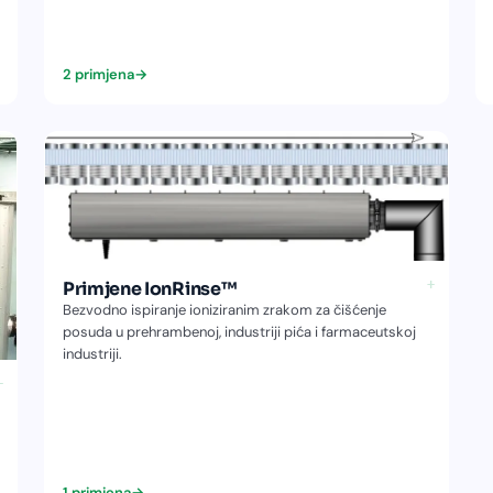
2 primjena
→
+
Primjene IonRinse™
Bezvodno ispiranje ioniziranim zrakom za čišćenje
posuda u prehrambenoj, industriji pića i farmaceutskoj
industriji.
−
1 primjena
→