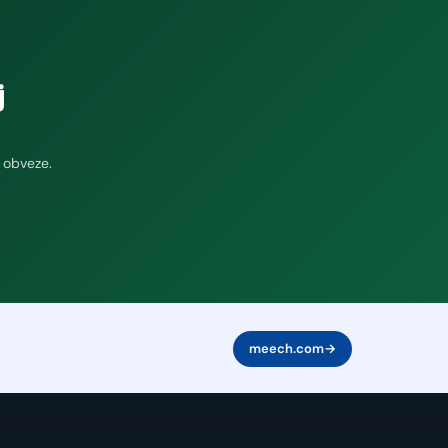
j
 obveze.
meech.com
→