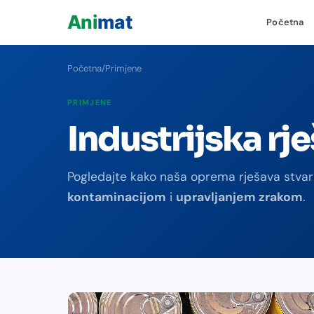
Početna
+
+
+
Početna
/
Primjene
PRIMJENE
Industrijska rj
Pogledajte kako naša oprema rješava stva
kontaminacijom
i
upravljanjem zrakom
.