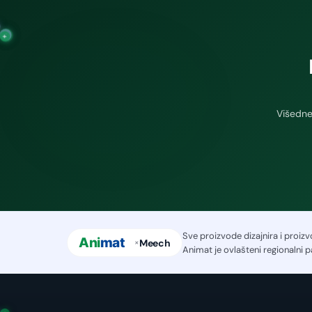
−
+
+
Višedne
Sve proizvode dizajnira i proiz
Meech
×
Animat je ovlašteni regionalni p