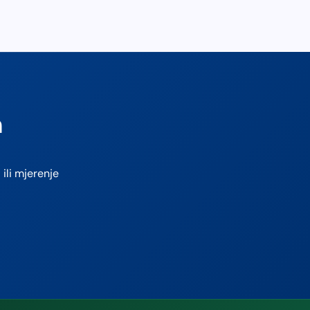
m
ili mjerenje