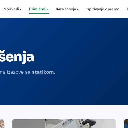
Proizvodi
Primjene
Baza znanja
Ispitivanje opreme
ešenja
rne izazove sa
statikom
,