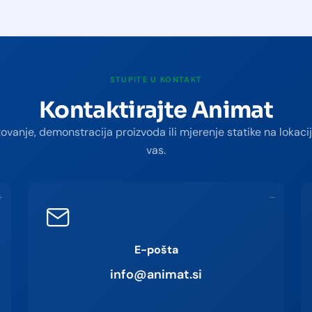
STUPITE U KONTAKT
Kontaktirajte Animat
ovanje, demonstracija proizvoda ili mjerenje statike na lokaci
vas.
+
−
E-pošta
info@animat.si