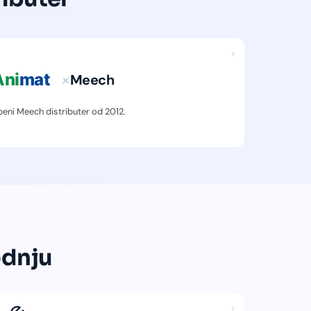
+
×
Meech
beni Meech distributer od 2012.
odnju
+