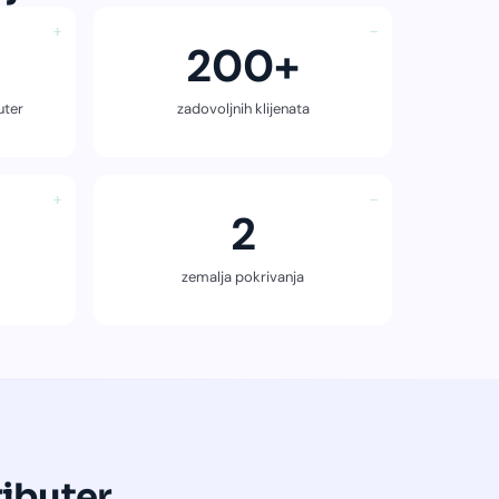
+
−
200+
uter
zadovoljnih klijenata
+
−
2
zemalja pokrivanja
ributer