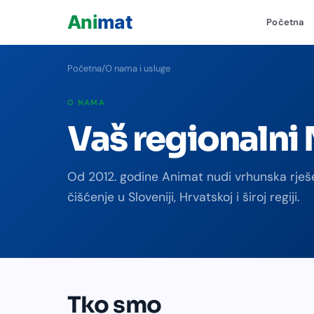
Početna
+
−
+
Početna
/
O nama i usluge
O NAMA
Vaš regionalni
Od 2012. godine Animat nudi vrhunska rješen
čišćenje u Sloveniji, Hrvatskoj i široj regiji.
Tko smo