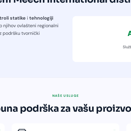
roli statike
i
tehnologiji
 njihov ovlašteni regionalni
z podršku tvornički
Služ
NAŠE USLUGE
una podrška za vašu proizv
+
−