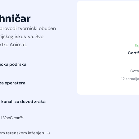
ehničar
u provodi tvornički obučen
ijskog iskustva. Sve
rtke Animat.
Certif
ička podrška
Goto
12 zemalja
a operatera
i kanali za dovod zraka
 i VacClean™.
em terenskom inženjeru →