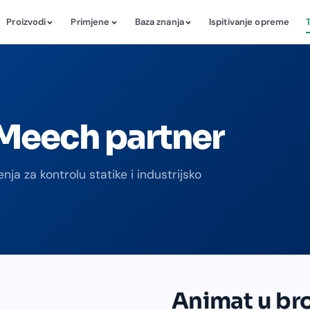
Proizvodi
Primjene
Baza znanja
Ispitivanje opreme
 Meech partner
ja za kontrolu statike i industrijsko
Animat u br