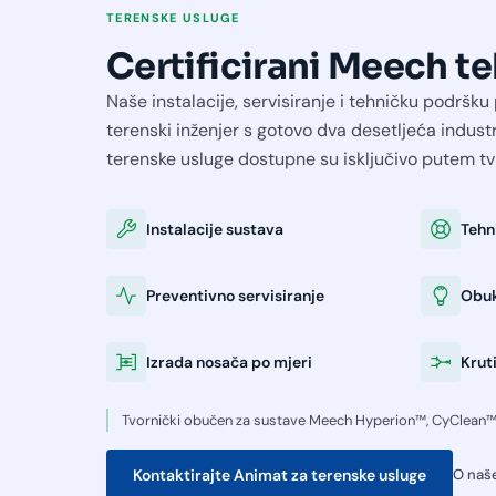
TERENSKE USLUGE
Certificirani Meech t
Naše instalacije, servisiranje i tehničku podršk
terenski inženjer s gotovo dva desetljeća industr
terenske usluge dostupne su isključivo putem tv
Instalacije sustava
Tehn
Preventivno servisiranje
Obuk
Izrada nosača po mjeri
Krut
Tvornički obučen za sustave Meech Hyperion™, CyClean™
Kontaktirajte Animat za terenske usluge
O naš