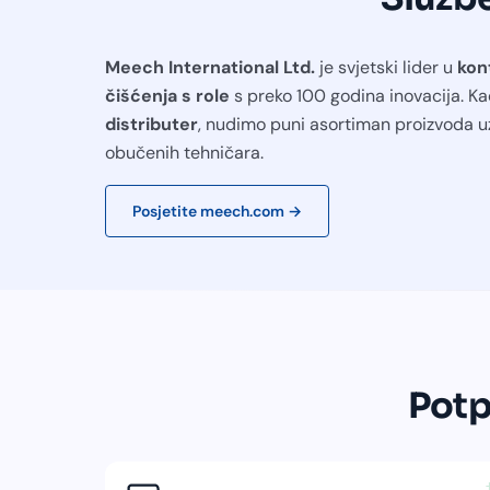
Meech International Ltd.
je svjetski lider u
kont
čišćenja s role
s preko 100 godina inovacija. Kao
distributer
, nudimo puni asortiman proizvoda u
obučenih tehničara.
Posjetite meech.com →
Potp