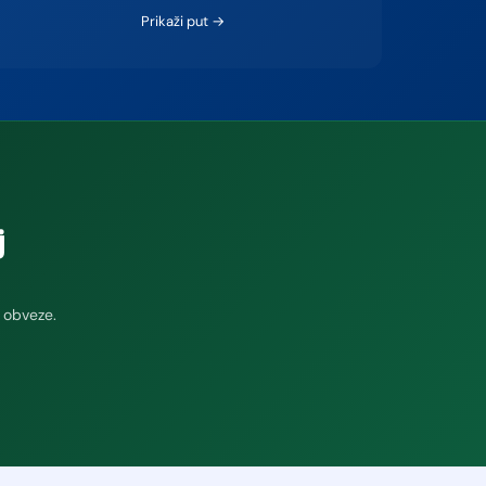
Prikaži put →
j
 obveze.