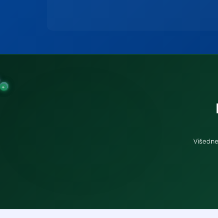
−
+
+
Višedne