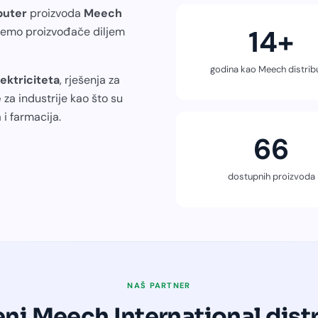
buter
proizvoda
Meech
14+
ujemo proizvođače diljem
godina kao Meech distrib
ektriciteta
, rješenja za
e
za industrije kao što su
 i farmacija.
66
dostupnih proizvoda
NAŠ PARTNER
ni Meech International dist