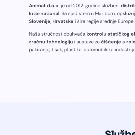
Animat d.o.o.
je od 2012. godine službeni
distri
International
. Sa sjedištem u Mariboru, opsluž
Slovenije
,
Hrvatske
i šire regije srednje Europe.
Naša stručnost obuhvaća
kontrolu statičkog el
zračnu tehnologiju
i sustave za
čišćenje s rol
pakiranje, tisak, plastika, automobilska industrija
Službe